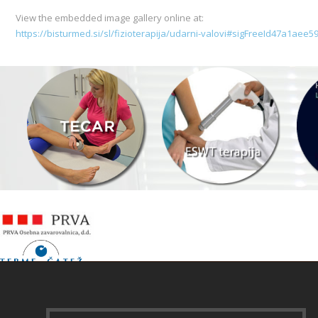
View the embedded image gallery online at:
https://bisturmed.si/sl/fizioterapija/udarni-valovi#sigFreeId47a1aee5