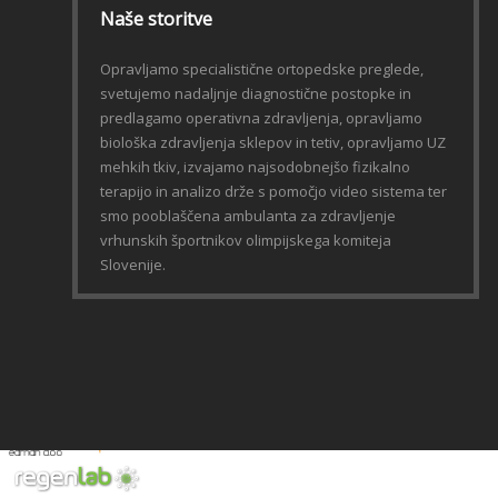
Naše storitve
Opravljamo specialistične ortopedske preglede,
svetujemo nadaljnje diagnostične postopke in
predlagamo operativna zdravljenja, opravljamo
biološka zdravljenja sklepov in tetiv, opravljamo UZ
mehkih tkiv, izvajamo najsodobnejšo fizikalno
terapijo in analizo drže s pomočjo video sistema ter
smo pooblaščena ambulanta za zdravljenje
vrhunskih športnikov olimpijskega komiteja
Slovenije.