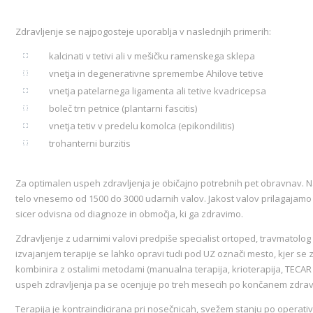
Zdravljenje se najpogosteje uporablja v naslednjih primerih:
kalcinati v tetivi ali v mešičku ramenskega sklepa
vnetja in degenerativne spremembe Ahilove tetive
vnetja patelarnega ligamenta ali tetive kvadricepsa
boleč trn petnice (plantarni fascitis)
vnetja tetiv v predelu komolca (epikondilitis)
trohanterni burzitis
Za optimalen uspeh zdravljenja je običajno potrebnih pet obravnav. N
telo vnesemo od 1500 do 3000 udarnih valov. Jakost valov prilagajamo 
sicer odvisna od diagnoze in območja, ki ga zdravimo.
Zdravljenje z udarnimi valovi predpiše specialist ortoped, travmatolog 
izvajanjem terapije se lahko opravi tudi pod UZ označi mesto, kjer se z
kombinira z ostalimi metodami (manualna terapija, krioterapija, TECA
uspeh zdravljenja pa se ocenjuje po treh mesecih po končanem zdravl
Terapija je kontraindicirana pri nosečnicah, svežem stanju po operat