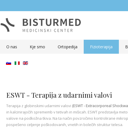
O nas
Kje smo
Ortopedija
Fizioterapija
B
ESWT - Terapija z udarnimi valovi
Terapija z globinskimi udarnimi valovi
(
ESWT -
Extracorporeal Shockw
in kalcinirajočih sprememb v tetivah in mišicah. ESWT predstavlja me
valove na podkožna tkiva. Na ta način povzročimo kontrolirane mikr
pospešeno celjenje poškodovanih, vnetih in bolečih struktur telesa.